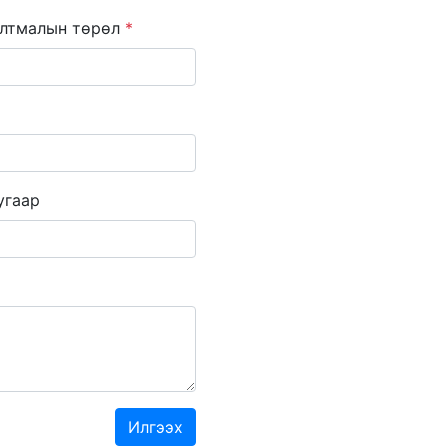
лтмалын төрөл
*
угаар
Илгээх