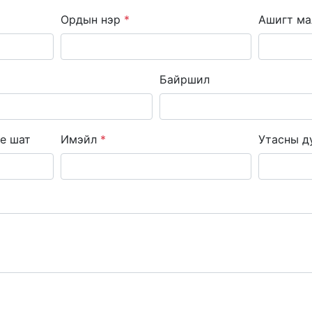
Ордын нэр
*
Ашигт ма
Байршил
е шат
Имэйл
*
Утасны д